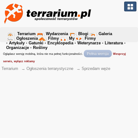
Terrarium
Wydarzenia
Blogi
Galeria
Ogłoszenia
Filmy
My
Firmy
•
Artykuły
•
Gatunki
•
Encyklopedia
•
Weterynarze
•
Literatura
•
Organizacje
•
Rośliny
Pełna wersja
Oglądasz wersję mobilną, która nie ma pełnej funkcjonalności.
Wesprzyj
serwis, wyłącz reklamy
Terrarium
→
Ogłoszenia terrarystyczne
→
Sprzedam węże