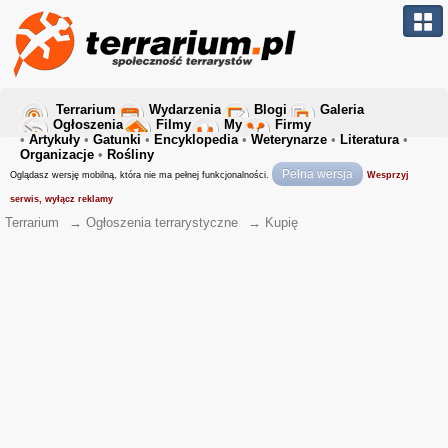
Terrarium
Wydarzenia
Blogi
Galeria
Ogłoszenia
Filmy
My
Firmy
•
Artykuły
•
Gatunki
•
Encyklopedia
•
Weterynarze
•
Literatura
•
Organizacje
•
Rośliny
Pełna wersja
Oglądasz wersję mobilną, która nie ma pełnej funkcjonalności.
Wesprzyj
serwis, wyłącz reklamy
Terrarium
→
Ogłoszenia terrarystyczne
→
Kupię