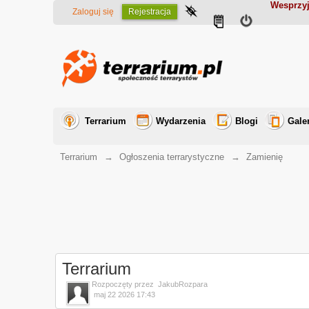
Wesprzyj
Zaloguj się
Rejestracja
Terrarium
Wydarzenia
Blogi
Gale
Terrarium
→
Ogłoszenia terrarystyczne
→
Zamienię
Terrarium
Rozpoczęty przez
JakubRozpara
maj 22 2026 17:43