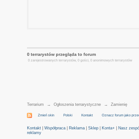
0 terrarystów przegląda to forum
0 zarejestrowanych terrarystów, 0 gości, 0 anonimowych terrarystów
Terrarium
→
Ogłoszenia terrarystyczne
→
Zamienię
Zmień skin
Polski
Kontakt
Oznacz forum jako prze
Kontakt
|
Współpraca
|
Reklama
|
Sklep
|
Konta+
|
Nasz zespó
reklamy