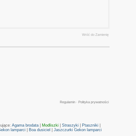
Wróć do Zamienię
Regulamin
·
Polityka prywatności
cujące:
Agama brodata
|
Modliszki
|
Straszyki
|
Ptaszniki
|
ekon lamparci
|
Boa dusiciel
|
Jaszczurki
Gekon lamparci