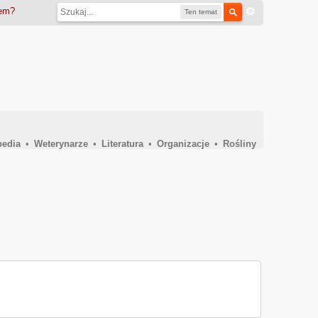
iem?
Ten temat
pedia
•
Weterynarze
•
Literatura
•
Organizacje
•
Rośliny