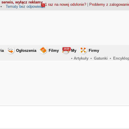
 serwis, wyłącz reklamy
1 raz na nowej odsłonie?
|
Problemy z zalogowan
5
Tematy bez odpowiedzi
2039
ria
Ogłoszenia
Filmy
My
Firmy
•
Artykuły
•
Gatunki
•
Encyklo