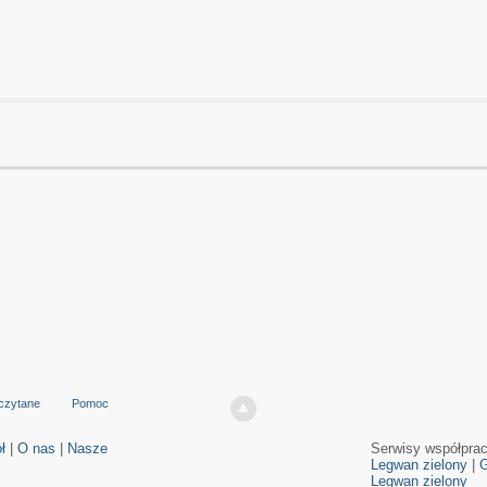
czytane
Pomoc
ł
|
O nas
|
Nasze
Serwisy współpra
Legwan zielony
|
G
Legwan zielony