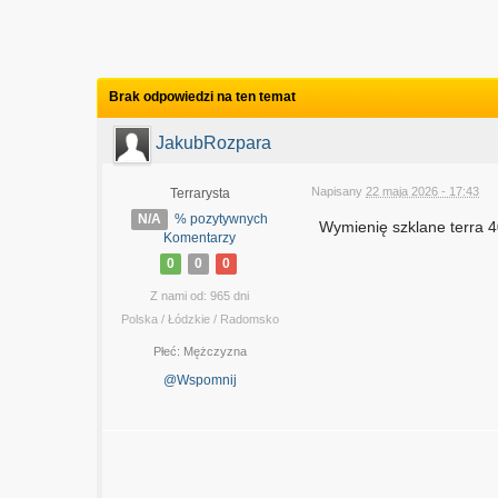
Brak odpowiedzi na ten temat
JakubRozpara
Napisany
22 maja 2026 - 17:43
Terrarysta
N/A
% pozytywnych
Wymienię szklane terra 4
Komentarzy
0
0
0
Z nami od: 965 dni
Polska / Łódzkie / Radomsko
Płeć:
Mężczyzna
@Wspomnij