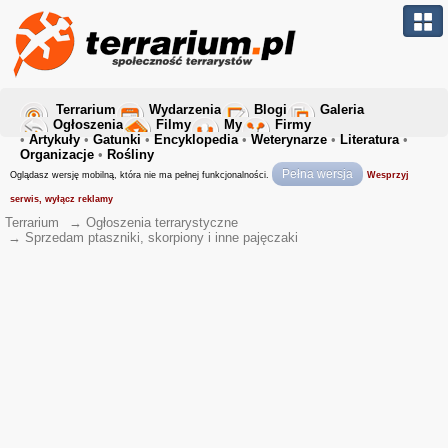
Terrarium
Wydarzenia
Blogi
Galeria
Ogłoszenia
Filmy
My
Firmy
•
Artykuły
•
Gatunki
•
Encyklopedia
•
Weterynarze
•
Literatura
•
Organizacje
•
Rośliny
Pełna wersja
Oglądasz wersję mobilną, która nie ma pełnej funkcjonalności.
Wesprzyj
serwis, wyłącz reklamy
Terrarium
→
Ogłoszenia terrarystyczne
→
Sprzedam ptaszniki, skorpiony i inne pajęczaki