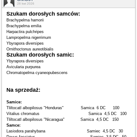
26 kwi 2026
Szukam dorosłych samców:
Brachypelma hamorii
Brachypelma emilia
Harpactira pulchripes
Lampropelma nigerrimum
Ybyrapora diversipes
Ornithoctonus aureotibialis
Szukam dorosłych samic:
Ybyrapora diversipes
Avicularia purpurea
Chromatopelma cyaneopubescens
Na sprzedaż:
Samice:
Tliltocatl albopilosus "Honduras" Samica 6 DC 100
Vitalius chromatus Samica 4,5 DC 100
Tliltocatl albopilosus "Nicaragua" Samica 4,5 DC 150
Samce:
Lasiodora parahybana Samiec 4,5 DC 30
Davus fasciatus Samiec 3,5 DC 50