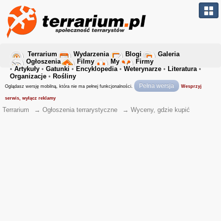
Terrarium
Wydarzenia
Blogi
Galeria
Ogłoszenia
Filmy
My
Firmy
•
Artykuły
•
Gatunki
•
Encyklopedia
•
Weterynarze
•
Literatura
•
Organizacje
•
Rośliny
Pełna wersja
Oglądasz wersję mobilną, która nie ma pełnej funkcjonalności.
Wesprzyj
serwis, wyłącz reklamy
Terrarium
→
Ogłoszenia terrarystyczne
→
Wyceny, gdzie kupić