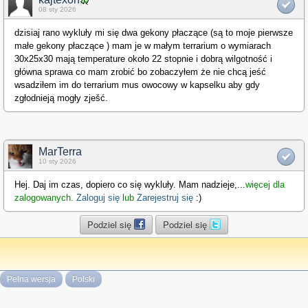
08 sty 2026
dzisiaj rano wykluły mi się dwa gekony płaczące (są to moje pierwsze
małe gekony płaczące ) mam je w małym terrarium o wymiarach
30x25x30 mają temperature około 22 stopnie i dobrą wilgotność i
główna sprawa co mam zrobić bo zobaczyłem że nie chcą jeść
wsadziłem im do terrarium mus owocowy w kapselku aby gdy
zgłodnieją mogły zješć.
MarTerra
10 sty 2026
Hej. Daj im czas, dopiero co się wykluły. Mam nadzieje,
...
więcej dla
zalogowanych.
Zaloguj się
lub
Zarejestruj się
:)
Podziel się
Podziel się
Pełna wersja
Polski