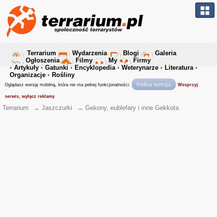
Terrarium
Wydarzenia
Blogi
Galeria
Ogłoszenia
Filmy
My
Firmy
•
Artykuły
•
Gatunki
•
Encyklopedia
•
Weterynarze
•
Literatura
•
Organizacje
•
Rośliny
Pełna wersja
Oglądasz wersję mobilną, która nie ma pełnej funkcjonalności.
Wesprzyj
serwis, wyłącz reklamy
Terrarium
→
Jaszczurki
→
Gekony, eublefary i inne Gekkota