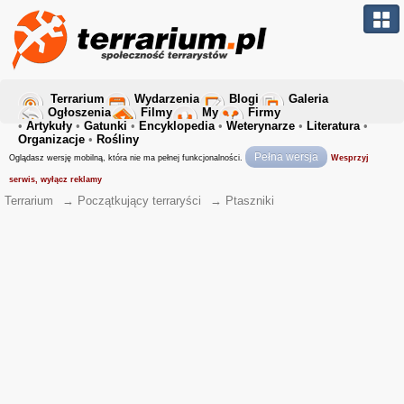
Terrarium
Wydarzenia
Blogi
Galeria
Ogłoszenia
Filmy
My
Firmy
•
Artykuły
•
Gatunki
•
Encyklopedia
•
Weterynarze
•
Literatura
•
Organizacje
•
Rośliny
Pełna wersja
Oglądasz wersję mobilną, która nie ma pełnej funkcjonalności.
Wesprzyj
serwis, wyłącz reklamy
Terrarium
→
Początkujący terraryści
→
Ptaszniki