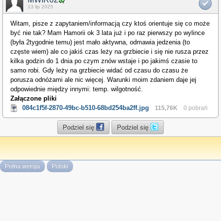
13 lip 2025
Witam, pisze z zapytaniem/informacją czy ktoś orientuje się co może
być nie tak? Mam Hamorii ok 3 lata już i po raz pierwszy po wylince
(była 2tygodnie temu) jest mało aktywna, odmawia jedzenia (to
częste wiem) ale co jakiś czas leży na grzbiecie i się nie rusza przez
kilka godzin do 1 dnia po czym znów wstaje i po jakimś czasie to
samo robi. Gdy leży na grzbiecie widać od czasu do czasu że
porusza odnóżami ale nic więcej. Warunki moim zdaniem daje jej
odpowiednie między innymi: temp. wilgotność.
Załączone pliki
084c1f5f-2870-49bc-b510-68bd254ba2ff.jpg
115,76K
0 pobrań
Podziel się
Podziel się
Pełna wersja
Polski