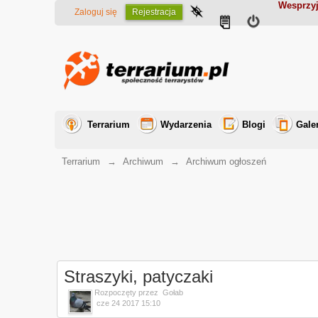
Wesprzyj
Zaloguj się
Rejestracja
Terrarium
Wydarzenia
Blogi
Gale
Terrarium
→
Archiwum
→
Archiwum ogłoszeń
Straszyki, patyczaki
Rozpoczęty przez
Gołab
cze 24 2017 15:10