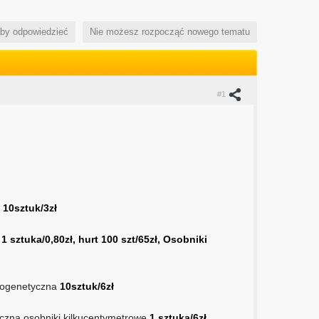
aby odpowiedzieć
Nie możesz rozpocząć nowego tematu
#1
a
10sztuk/3zł
1
sztuka/0,80zł,
hurt
100 szt/65zł, Osobniki
nogenetyczna
10sztuk/6zł
czna osobniki kilkucentymetrowe
1 sztuka/6zł,