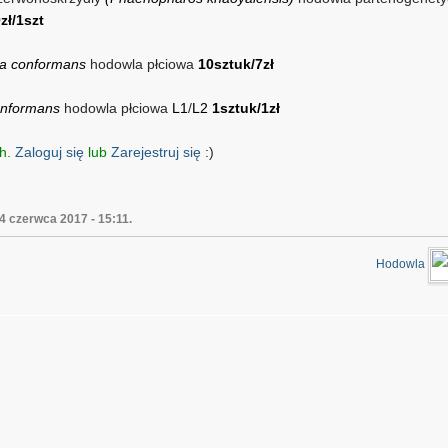
zł/1szt
ia conformans
hodowla płciowa
10sztuk/7zł
onformans
hodowla płciowa
L1
/
L2
1sztuk/1zł
ch.
Zaloguj się
lub
Zarejestruj się
:)
4 czerwca 2017 - 15:11.
Hodowla