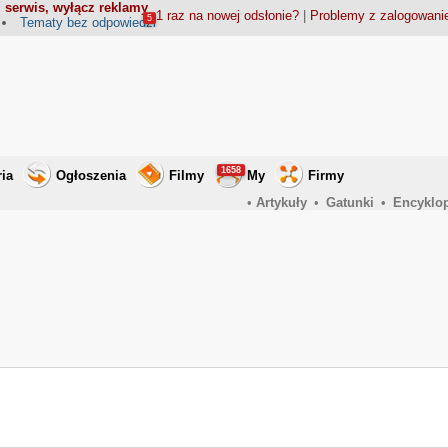
 serwis, wyłącz reklamy
1 raz na nowej odsłonie?
|
Problemy z zalogowan
5
Tematy bez odpowiedzi
1658
ria
Ogłoszenia
Filmy
My
Firmy
•
Artykuły
•
Gatunki
•
Encyklo