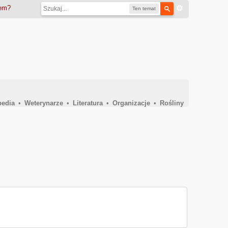
iem?
Ten temat
pedia
•
Weterynarze
•
Literatura
•
Organizacje
•
Rośliny