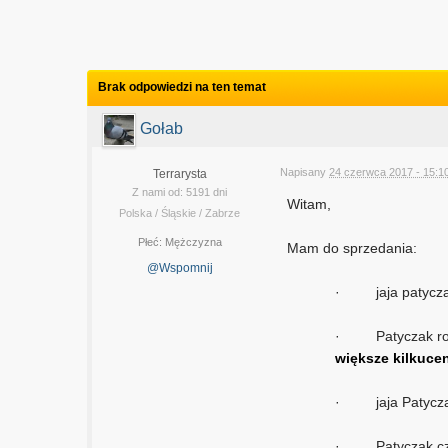
Brak odpowiedzi na ten temat
Gołab
Napisany
24 czerwca 2017 - 15:1
Terrarysta
Z nami od: 5191 dni
Witam,
Polska / Śląskie / Zabrze
Płeć:
Mężczyzna
Mam do sprzedania:
@Wspomnij
·
jaja patycz
·
Patyczak r
większe kilkuce
·
jaja Patyc
·
Patyczak c