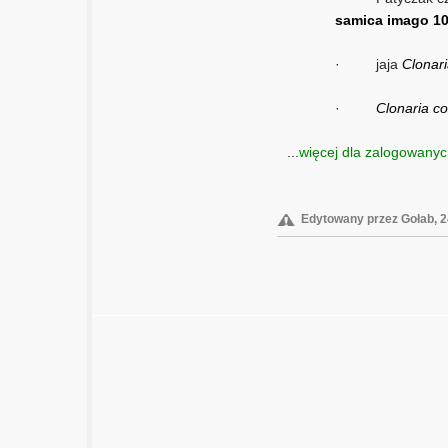
samica imago 10
·
jaja
Clonar
·
Clonaria c
...
więcej dla zalogowany
Edytowany przez Gołab, 2