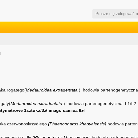
Proszę się zalogować 
0
aka rogatego(
Medauroidea extradentata
) hodowla partenogenetyczn
ogaty(
Medauroidea extradentata
) hodowla partenogenetyczna
L1
/
L2
ntymetrowe 1sztuka/3zł,imago samica 8zł
zaka czerwonoskrzydłego
(Phaenopharos khaoyaiensis)
hodowla parte
zerwonoskrzydły
(Phaenopharos khaoyaiensis)
hodowla partenogenety