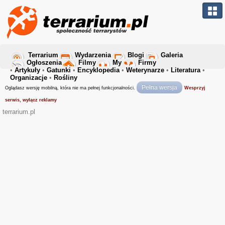
Terrarium
Wydarzenia
Blogi
Galeria
Ogłoszenia
Filmy
My
Firmy
•
Artykuły
•
Gatunki
•
Encyklopedia
•
Weterynarze
•
Literatura
•
Organizacje
•
Rośliny
Pełna wersja
Oglądasz wersję mobilną, która nie ma pełnej funkcjonalności.
Wesprzyj
serwis, wyłącz reklamy
terrarium.pl