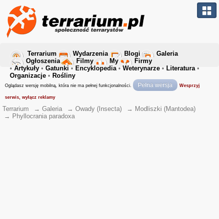
Terrarium
Wydarzenia
Blogi
Galeria
Ogłoszenia
Filmy
My
Firmy
•
Artykuły
•
Gatunki
•
Encyklopedia
•
Weterynarze
•
Literatura
•
Organizacje
•
Rośliny
Pełna wersja
Oglądasz wersję mobilną, która nie ma pełnej funkcjonalności.
Wesprzyj
serwis, wyłącz reklamy
Terrarium
→
Galeria
→
Owady (Insecta)
→
Modliszki (Mantodea)
→
Phyllocrania paradoxa