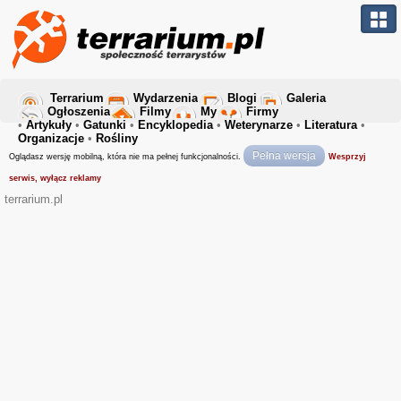
Terrarium
Wydarzenia
Blogi
Galeria
Ogłoszenia
Filmy
My
Firmy
•
Artykuły
•
Gatunki
•
Encyklopedia
•
Weterynarze
•
Literatura
•
Organizacje
•
Rośliny
Pełna wersja
Oglądasz wersję mobilną, która nie ma pełnej funkcjonalności.
Wesprzyj
serwis, wyłącz reklamy
terrarium.pl