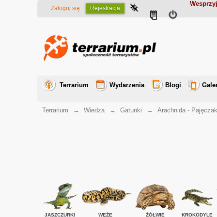
Wesprzyj
Zaloguj się
Rejestracja
Terrarium
Wydarzenia
Blogi
Gale
Terrarium
→
Wiedza
→
Gatunki
→
Arachnida - Pajęczak
JASZCZURKI
WĘŻE
ŻÓŁWIE
KROKODYLE