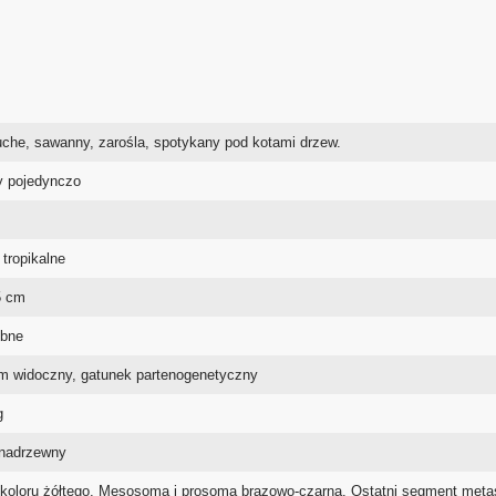
uche, sawanny, zarośla, spotykany pod kotami drzew.
 pojedynczo
 tropikalne
5 cm
ebne
m widoczny, gatunek partenogenetyczny
g
nadrzewny
 koloru żółtego. Mesosoma i prosoma brązowo-czarna. Ostatni segment meta