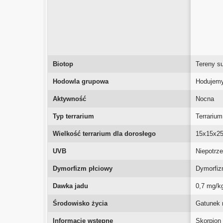
Biotop
Tereny s
Hodowla grupowa
Hodujemy
Aktywność
Nocna
Typ terrarium
Terrarium
Wielkość terrarium dla dorosłego
15x15x2
UVB
Niepotrz
Dymorfizm płciowy
Dymorfiz
Dawka jadu
0,7 mg/k
Środowisko życia
Gatunek 
Informacje wstępne
Skorpion