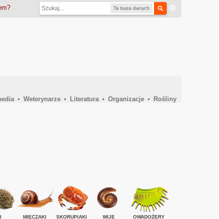
iem?
Ta baza danych
pedia
•
Weterynarze
•
Literatura
•
Organizacje
•
Rośliny
I
MIĘCZAKI
SKORUPIAKI
WIJE
OWADOŻERY