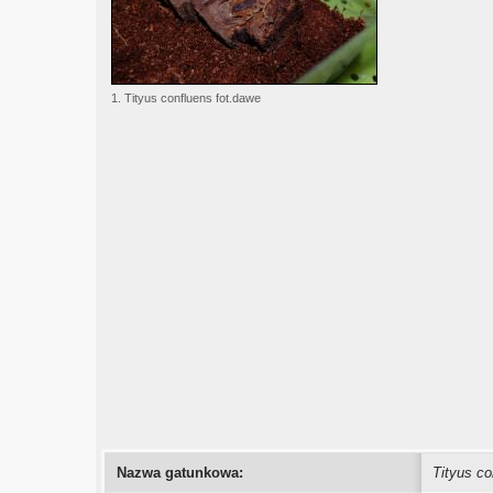
1. Tityus confluens fot.dawe
Nazwa gatunkowa:
Tityus co