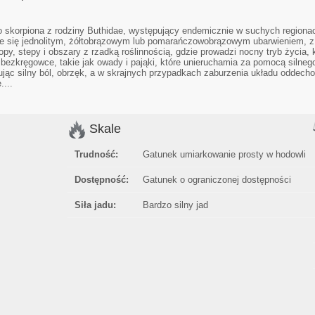
go skorpiona z rodziny Buthidae, występujący endemicznie w suchych regionac
uje się jednolitym, żółtobrązowym lub pomarańczowobrązowym ubarwieniem,
y, stepy i obszary z rzadką roślinnością, gdzie prowadzi nocny tryb życia, 
bezkręgowce, takie jak owady i pająki, które unieruchamia za pomocą silneg
jąc silny ból, obrzęk, a w skrajnych przypadkach zaburzenia układu oddecho
....
Skale
Trudność:
Gatunek umiarkowanie prosty w hodowli
Dostępność:
Gatunek o ograniczonej dostępności
Siła jadu:
Bardzo silny jad