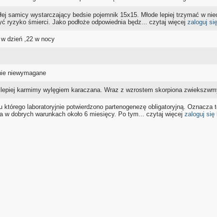
słej samicy wystarczający bedsie pojemnik 15x15. Młode lepiej trzymać w ni
ć ryzyko śmierci. Jako podłoże odpowiednia będz... czytaj więcej
zaloguj si
 w dzień ,22 w nocy
nie niewymagane
jlepiej karmimy wylęgiem karaczana. Wraz z wzrostem skorpiona zwiekszwm
 którego laboratoryjnie potwierdzono partenogenezę obligatoryjną. Oznacza
a w dobrych warunkach około 6 miesięcy. Po tym... czytaj więcej
zaloguj się