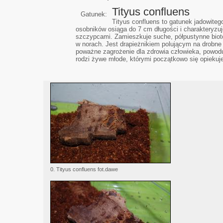
Tityus confluens
Gatunek:
Tityus confluens to gatunek jadowite
osobników osiąga do 7 cm długości i charakteryz
szczypcami. Zamieszkuje suche, półpustynne biotop
w norach. Jest drapieżnikiem polującym na drobne 
poważne zagrożenie dla zdrowia człowieka, powodu
rodzi żywe młode, którymi początkowo się opiekuje
0. Tityus confluens fot.dawe