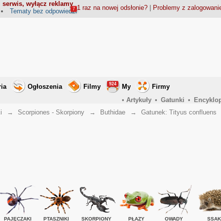
 serwis, wyłącz reklamy
1 raz na nowej odsłonie?
|
Problemy z zalogowan
7
Tematy bez odpowiedzi
924
ria
Ogłoszenia
Filmy
My
Firmy
•
Artykuły
•
Gatunki
•
Encyklo
i
→
Scorpiones - Skorpiony
→
Buthidae
→
Gatunek: Tityus confluens
PAJĘCZAKI
PTASZNIKI
SKORPIONY
PŁAZY
OWADY
SSAK