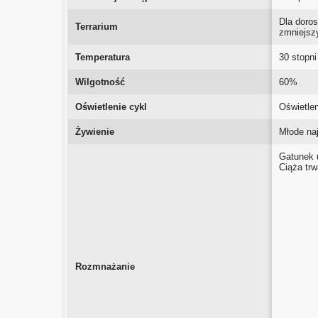
Dla doro
Terrarium
zmniejszy
Temperatura
30 stopni
Wilgotność
60%
Oświetlenie cykl
Oświetle
Żywienie
Młode na
Gatunek u
Ciąża trw
Rozmnażanie