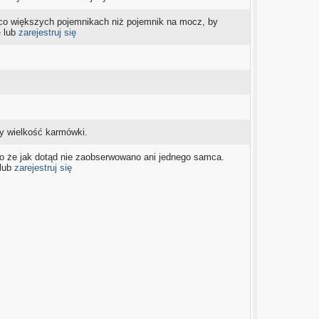
eco większych pojemnikach niż pojemnik na mocz, by
ę
lub
zarejestruj się
y wielkość karmówki.
 to że jak dotąd nie zaobserwowano ani jednego samca.
lub
zarejestruj się