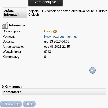
zarejestruj się
Źródła
Zdjęcia 5 i 6 dorosłego samca autorstwa Azureus <Piotr
informacji
Cieluch>
Informacje
Dodano przez:
Brysiu
Pomogli:
Nook
,
Azureus
,
kurimu
,
Dodano:
gru 13 2013 04:08
Aktualizowano:
cze 06 2021 21:55
Wyświetlenia:
6913
Komentarzy:
0
0 Komentarze
Komentarze
Pełna wersja
Polski