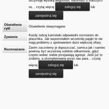
utrzymuję wysoką wilgotność natomiast u starszych
zaloguj się
os... czytaj więcej
lub
zarejestruj się
Oświetlenie
Oświetlenie niewymagane
cykl
Każdy rodzaj karmówki odpowiedni rozmiarem do
Żywienie
ptasznika. Jak wspomniałem wcześniej pająki te nie
mają problemu z upolowaniem dużo większej ofiary.
Zanim zaczniemy je dopuszczać, samica jak i samiec
Rozmnażanie
powinny być wcześniej solidnie odkarmione, gdyż
często wobec siebie przejawiają agresje. Jeśli już to
zrobimy, a skompletowana przez nas para... czytaj
zaloguj się
więcej
lub
zarejestruj się