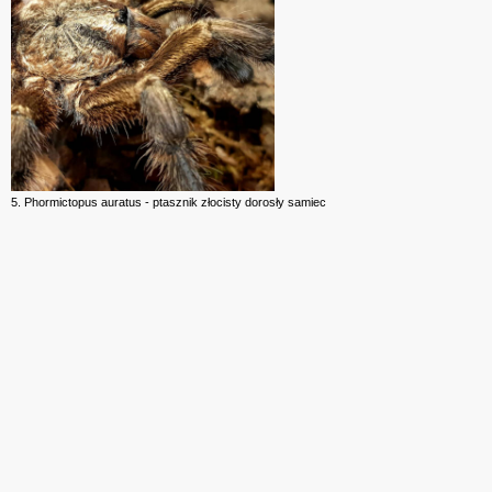
5. Phormictopus auratus - ptasznik złocisty dorosły samiec