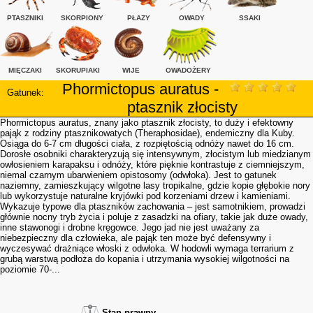
PTASZNIKI
SKORPIONY
PŁAZY
OWADY
SSAKI
MIĘCZAKI
SKORUPIAKI
WIJE
OWADOŻERY
Phormictopus auratus -
Gatunek:
ptasznik złocisty
Phormictopus auratus, znany jako ptasznik złocisty, to duży i efektowny
pająk z rodziny ptasznikowatych (Theraphosidae), endemiczny dla Kuby.
Osiąga do 6-7 cm długości ciała, z rozpiętością odnóży nawet do 16 cm.
Dorosłe osobniki charakteryzują się intensywnym, złocistym lub miedzianym
owłosieniem karapaksu i odnóży, które pięknie kontrastuje z ciemniejszym,
niemal czarnym ubarwieniem opistosomy (odwłoka). Jest to gatunek
naziemny, zamieszkujący wilgotne lasy tropikalne, gdzie kopie głębokie nory
lub wykorzystuje naturalne kryjówki pod korzeniami drzew i kamieniami.
Wykazuje typowe dla ptaszników zachowania – jest samotnikiem, prowadzi
głównie nocny tryb życia i poluje z zasadzki na ofiary, takie jak duże owady,
inne stawonogi i drobne kręgowce. Jego jad nie jest uważany za
niebezpieczny dla człowieka, ale pająk ten może być defensywny i
wyczesywać drażniące włoski z odwłoka. W hodowli wymaga terrarium z
grubą warstwą podłoża do kopania i utrzymania wysokiej wilgotności na
poziomie 70-...
Stan prawny