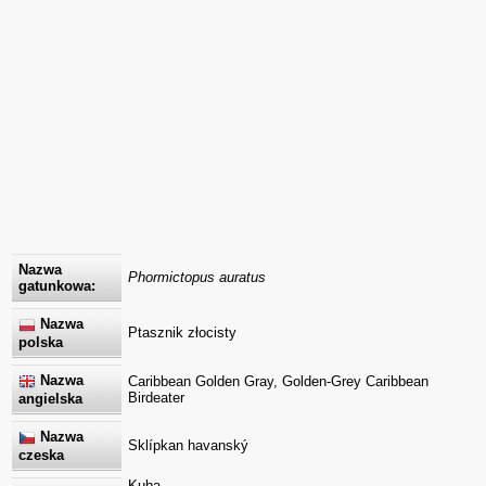
Nazwa
Phormictopus auratus
gatunkowa:
Nazwa
Ptasznik złocisty
polska
Nazwa
Caribbean Golden Gray, Golden-Grey Caribbean
Birdeater
angielska
Nazwa
Sklípkan havanský
czeska
Kuba