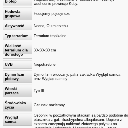
Biotop
wschodnie prowincje Kuby.
Hodowla
Hodujemy pojedynczo
grupowa
Aktywność
Nocna, O zmierzchu
Typ terrarium
Terrarium tropikalne
Wielkość
terrarium dla
30x30x30 cm
dorosłego
UVB
Niepotrzebne
Dymorfizm
Dymorfizm widoczny, patrz zakładka Wygląd samca
płciowy
oraz Wygląd samicy
Włoski
Typ III
parzące
Środowisko
Gatunek naziemny
życia
Osobniki w początkowym stadium są bardzo podobne do
Wygląd
ptasznika z gat. Brachypelma albopilosum. Dopiero z
samca
czasem zaczynają nabierać złotawego połysku na