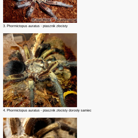
3. Phormictopus auratus - ptasznik złocisty
4. Phormictopus auratus - ptasznik złocisty dorosły samiec