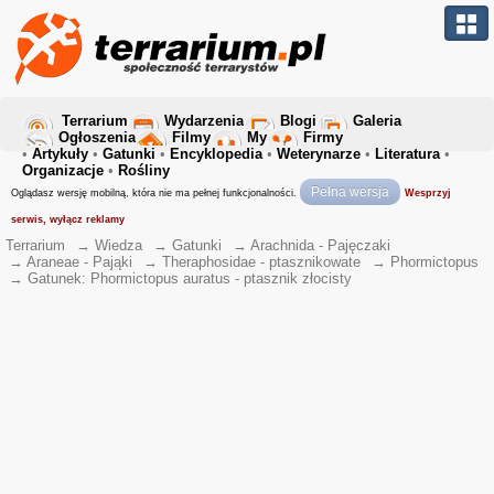
Terrarium
Wydarzenia
Blogi
Galeria
Ogłoszenia
Filmy
My
Firmy
•
Artykuły
•
Gatunki
•
Encyklopedia
•
Weterynarze
•
Literatura
•
Organizacje
•
Rośliny
Pełna wersja
Oglądasz wersję mobilną, która nie ma pełnej funkcjonalności.
Wesprzyj
serwis, wyłącz reklamy
Terrarium
→
Wiedza
→
Gatunki
→
Arachnida - Pajęczaki
→
Araneae - Pająki
→
Theraphosidae - ptasznikowate
→
Phormictopus
→
Gatunek: Phormictopus auratus - ptasznik złocisty