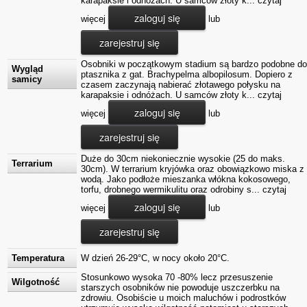
karapaksie i odnóżach. U samców złoty k... czytaj
zaloguj się
więcej
lub
zarejestruj się
Osobniki w początkowym stadium są bardzo podobne do
Wygląd
ptasznika z gat. Brachypelma albopilosum. Dopiero z
samicy
czasem zaczynają nabierać złotawego połysku na
karapaksie i odnóżach. U samców złoty k... czytaj
zaloguj się
więcej
lub
zarejestruj się
Duże do 30cm niekoniecznie wysokie (25 do maks.
Terrarium
30cm). W terrarium kryjówka oraz obowiązkowo miska z
wodą. Jako podłoże mieszanka włókna kokosowego,
torfu, drobnego wermikulitu oraz odrobiny s... czytaj
zaloguj się
więcej
lub
zarejestruj się
Temperatura
W dzień 26-29°C, w nocy około 20°C.
Stosunkowo wysoka 70 -80% lecz przesuszenie
Wilgotność
starszych osobników nie powoduje uszczerbku na
zdrowiu. Osobiście u moich maluchów i podrostków