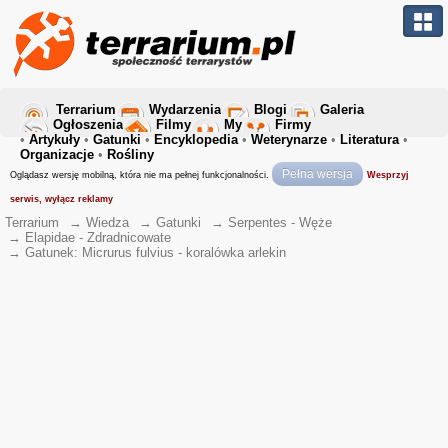
Terrarium
Wydarzenia
Blogi
Galeria
Ogłoszenia
Filmy
My
Firmy
•
Artykuły
•
Gatunki
•
Encyklopedia
•
Weterynarze
•
Literatura
•
Organizacje
•
Rośliny
Pełna wersja
Oglądasz wersję mobilną, która nie ma pełnej funkcjonalności.
Wesprzyj
serwis, wyłącz reklamy
Terrarium
→
Wiedza
→
Gatunki
→
Serpentes - Węże
→
Elapidae - Zdradnicowate
→
Gatunek: Micrurus fulvius - koralówka arlekin