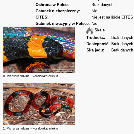
Ochrona w Polsce:
Brak danych
Gatunek niebezpieczny:
Nie
CITES:
Nie jest na liście CITES
Gatunek inwazyjny w Polsce:
Nie
Skale
Trudność:
Brak danych
Dostępność:
Brak danych
Siła jadu:
Brak danych
0. Micrurus fulvius - koralówka arlekin
1. Micrurus fulvius - koralówka arlekin