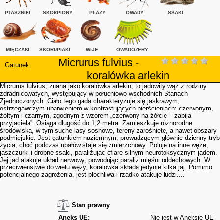
PTASZNIKI
SKORPIONY
PŁAZY
OWADY
SSAKI
MIĘCZAKI
SKORUPIAKI
WIJE
OWADOŻERY
Micrurus fulvius -
Gatunek:
koralówka arlekin
Micrurus fulvius, znana jako koralówka arlekin, to jadowity wąż z rodziny
zdradnicowatych, występujący w południowo-wschodnich Stanach
Zjednoczonych. Ciało tego gada charakteryzuje się jaskrawym,
ostrzegawczym ubarwieniem w kontrastujących pierścieniach: czerwonym,
żółtym i czarnym, zgodnym z wzorem „czerwony na żółcie – zabija
przyjaciela”. Osiąga długość do 1,2 metra. Zamieszkuje różnorodne
środowiska, w tym suche lasy sosnowe, tereny zarośnięte, a nawet obszary
podmiejskie. Jest gatunkiem naziemnym, prowadzącym głównie dzienny tryb
życia, choć podczas upałów staje się zmierzchowy. Poluje na inne węże,
jaszczurki i drobne ssaki, paraliżując ofiarę silnym neurotoksycznym jadem.
Jej jad atakuje układ nerwowy, powodując paraliż mięśni oddechowych. W
przeciwieństwie do wielu węży, koralówka składa jedynie kilka jaj. Pomimo
potencjalnego zagrożenia, jest płochliwa i rzadko atakuje ludzi....
Stan prawny
Aneks UE:
Nie jest w Aneksie UE