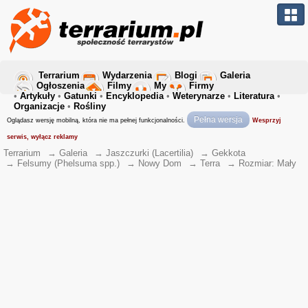
Terrarium
Wydarzenia
Blogi
Galeria
Ogłoszenia
Filmy
My
Firmy
•
Artykuły
•
Gatunki
•
Encyklopedia
•
Weterynarze
•
Literatura
•
Organizacje
•
Rośliny
Pełna wersja
Oglądasz wersję mobilną, która nie ma pełnej funkcjonalności.
Wesprzyj
serwis, wyłącz reklamy
Terrarium
→
Galeria
→
Jaszczurki (Lacertilia)
→
Gekkota
→
Felsumy (Phelsuma spp.)
→
Nowy Dom
→
Terra
→
Rozmiar: Mały