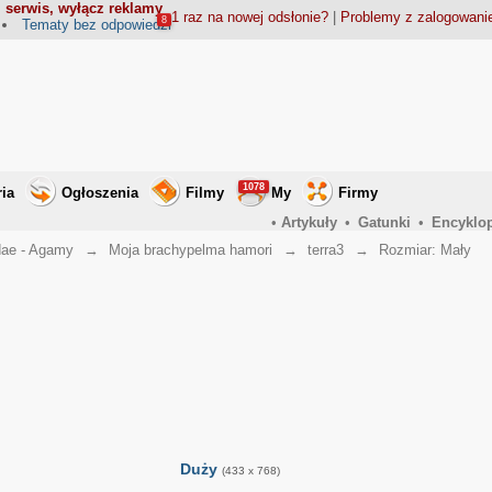
 serwis, wyłącz reklamy
1 raz na nowej odsłonie?
|
Problemy z zalogowan
8
Tematy bez odpowiedzi
1078
ria
Ogłoszenia
Filmy
My
Firmy
•
Artykuły
•
Gatunki
•
Encyklo
ae - Agamy
→
Moja brachypelma hamori
→
terra3
→
Rozmiar: Mały
Duży
(433 x 768)