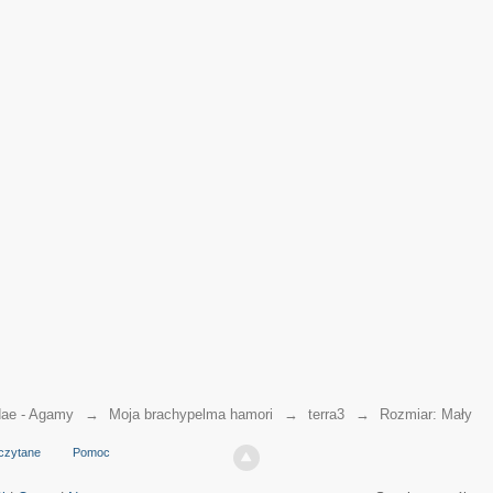
ae - Agamy
→
Moja brachypelma hamori
→
terra3
→
Rozmiar: Mały
czytane
Pomoc