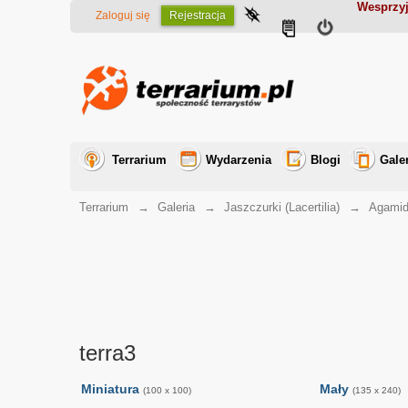
Wesprzyj
Zaloguj się
Rejestracja
Terrarium
Wydarzenia
Blogi
Gale
Terrarium
→
Galeria
→
Jaszczurki (Lacertilia)
→
Agamid
terra3
Miniatura
Mały
(100 x 100)
(135 x 240)