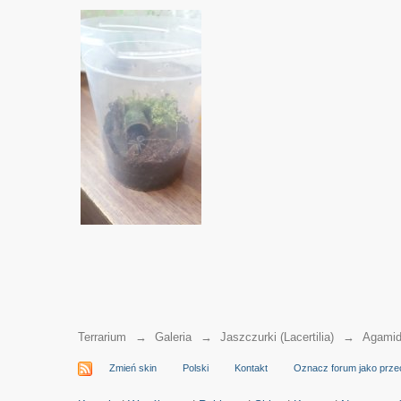
Terrarium
→
Galeria
→
Jaszczurki (Lacertilia)
→
Agamid
Zmień skin
Polski
Kontakt
Oznacz forum jako prze