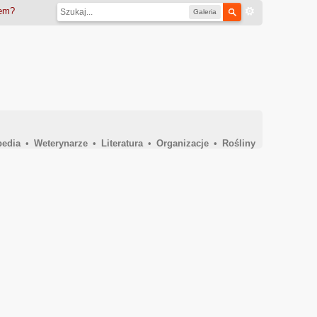
iem?
Galeria
pedia
•
Weterynarze
•
Literatura
•
Organizacje
•
Rośliny