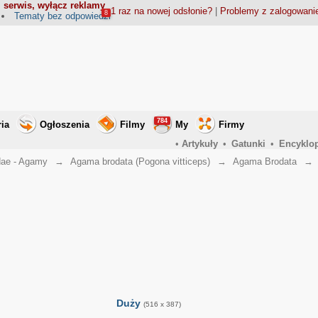
 serwis, wyłącz reklamy
1 raz na nowej odsłonie?
|
Problemy z zalogowan
8
Tematy bez odpowiedzi
784
ria
Ogłoszenia
Filmy
My
Firmy
•
Artykuły
•
Gatunki
•
Encyklo
ae - Agamy
→
Agama brodata (Pogona vitticeps)
→
Agama Brodata
→
Duży
(516 x 387)