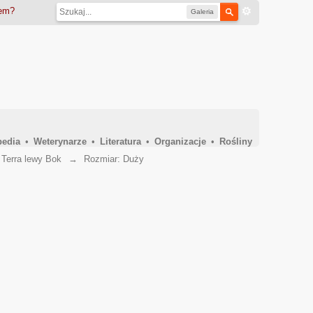
iem?
Galeria
pedia
•
Weterynarze
•
Literatura
•
Organizacje
•
Rośliny
Terra lewy Bok
→
Rozmiar: Duży