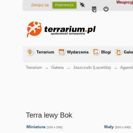
Wesprzyj
Zaloguj się
Rejestracja
Terrarium
Wydarzenia
Blogi
Gale
Terrarium
→
Galeria
→
Jaszczurki (Lacertilia)
→
Agamid
Terra lewy Bok
Miniatura
Mały
(100 x 100)
(320 x 240)