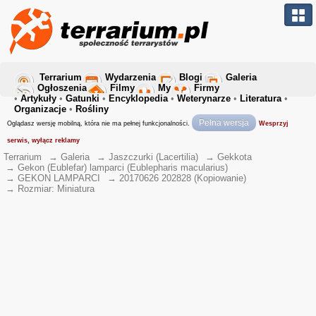
Terrarium
Wydarzenia
Blogi
Galeria
Ogłoszenia
Filmy
My
Firmy
•
Artykuły
•
Gatunki
•
Encyklopedia
•
Weterynarze
•
Literatura
•
Organizacje
•
Rośliny
Pełna wersja
Oglądasz wersję mobilną, która nie ma pełnej funkcjonalności.
Wesprzyj
serwis, wyłącz reklamy
Terrarium
→
Galeria
→
Jaszczurki (Lacertilia)
→
Gekkota
→
Gekon (Eublefar) lamparci (Eublepharis macularius)
→
GEKON LAMPARCI
→
20170626 202828 (Kopiowanie)
→
Rozmiar: Miniatura