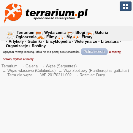
Terrarium
Wydarzenia
Blogi
Galeria
Ogłoszenia
Filmy
My
Firmy
•
Artykuły
•
Gatunki
•
Encyklopedia
•
Weterynarze
•
Literatura
•
Organizacje
•
Rośliny
Pełna wersja
Oglądasz wersję mobilną, która nie ma pełnej funkcjonalności.
Wesprzyj
serwis, wyłącz reklamy
Terrarium
→
Galeria
→
Węże (Serpentes)
→
Węże właściwe (Colubridae)
→
Wąż zbożowy (Pantherophis guttatus)
→
Terra dla węża
→
WP 20170211 002
→
Rozmiar: Duży