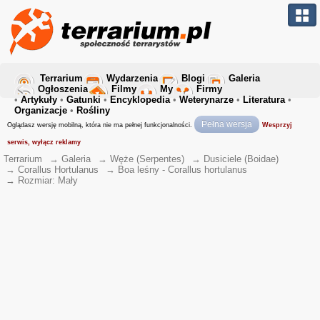
Terrarium
Wydarzenia
Blogi
Galeria
Ogłoszenia
Filmy
My
Firmy
•
Artykuły
•
Gatunki
•
Encyklopedia
•
Weterynarze
•
Literatura
•
Organizacje
•
Rośliny
Pełna wersja
Oglądasz wersję mobilną, która nie ma pełnej funkcjonalności.
Wesprzyj
serwis, wyłącz reklamy
Terrarium
→
Galeria
→
Węże (Serpentes)
→
Dusiciele (Boidae)
→
Corallus Hortulanus
→
Boa leśny - Corallus hortulanus
→
Rozmiar: Mały