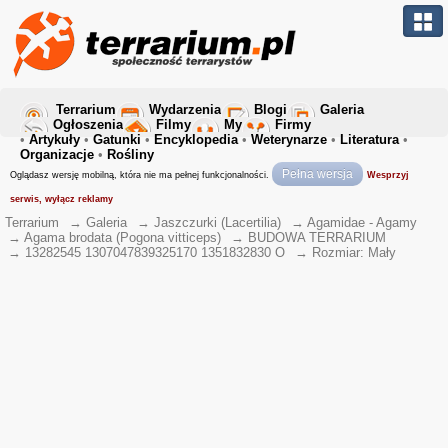
Terrarium
Wydarzenia
Blogi
Galeria
Ogłoszenia
Filmy
My
Firmy
•
Artykuły
•
Gatunki
•
Encyklopedia
•
Weterynarze
•
Literatura
•
Organizacje
•
Rośliny
Pełna wersja
Oglądasz wersję mobilną, która nie ma pełnej funkcjonalności.
Wesprzyj
serwis, wyłącz reklamy
Terrarium
→
Galeria
→
Jaszczurki (Lacertilia)
→
Agamidae - Agamy
→
Agama brodata (Pogona vitticeps)
→
BUDOWA TERRARIUM
→
13282545 1307047839325170 1351832830 O
→
Rozmiar: Mały