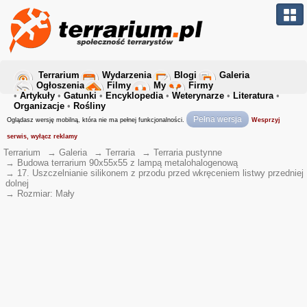
Terrarium
Wydarzenia
Blogi
Galeria
Ogłoszenia
Filmy
My
Firmy
•
Artykuły
•
Gatunki
•
Encyklopedia
•
Weterynarze
•
Literatura
•
Organizacje
•
Rośliny
Pełna wersja
Oglądasz wersję mobilną, która nie ma pełnej funkcjonalności.
Wesprzyj
serwis, wyłącz reklamy
Terrarium
→
Galeria
→
Terraria
→
Terraria pustynne
→
Budowa terrarium 90x55x55 z lampą metalohalogenową
→
17. Uszczelnianie silikonem z przodu przed wkręceniem listwy przedniej
dolnej
→
Rozmiar: Mały