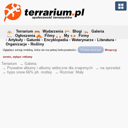
Terrarium
Wydarzenia
Blogi
Galeria
Ogłoszenia
Filmy
My
Firmy
•
Artykuły
•
Gatunki
•
Encyklopedia
•
Weterynarze
•
Literatura
•
Organizacje
•
Rośliny
Pełna wersja
Oglądasz wersję mobilną, która nie ma pełnej funkcjonalności.
Wesprzyj
serwis, wyłącz reklamy
Terrarium
→
Galeria
→
Prywatne albumy i albumy widoczne dla znajomych
→
na sprzedaż
→
hypo snow 66% ph. motley
→
Rozmiar: Mały