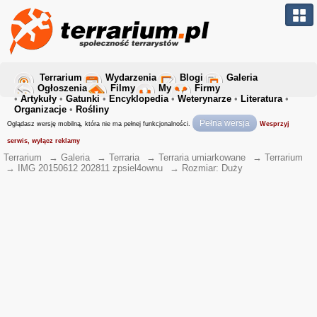
Terrarium
Wydarzenia
Blogi
Galeria
Ogłoszenia
Filmy
My
Firmy
•
Artykuły
•
Gatunki
•
Encyklopedia
•
Weterynarze
•
Literatura
•
Organizacje
•
Rośliny
Pełna wersja
Oglądasz wersję mobilną, która nie ma pełnej funkcjonalności.
Wesprzyj
serwis, wyłącz reklamy
Terrarium
→
Galeria
→
Terraria
→
Terraria umiarkowane
→
Terrarium
→
IMG 20150612 202811 zpsiel4ownu
→
Rozmiar: Duży