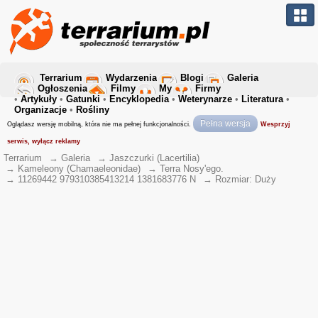
Terrarium
Wydarzenia
Blogi
Galeria
Ogłoszenia
Filmy
My
Firmy
•
Artykuły
•
Gatunki
•
Encyklopedia
•
Weterynarze
•
Literatura
•
Organizacje
•
Rośliny
Pełna wersja
Oglądasz wersję mobilną, która nie ma pełnej funkcjonalności.
Wesprzyj
serwis, wyłącz reklamy
Terrarium
→
Galeria
→
Jaszczurki (Lacertilia)
→
Kameleony (Chamaeleonidae)
→
Terra Nosy'ego.
→
11269442 979310385413214 1381683776 N
→
Rozmiar: Duży