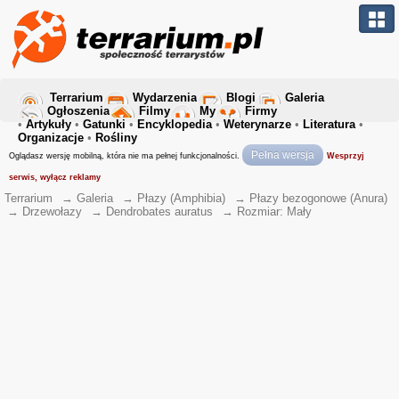
Terrarium
Wydarzenia
Blogi
Galeria
Ogłoszenia
Filmy
My
Firmy
•
Artykuły
•
Gatunki
•
Encyklopedia
•
Weterynarze
•
Literatura
•
Organizacje
•
Rośliny
Pełna wersja
Oglądasz wersję mobilną, która nie ma pełnej funkcjonalności.
Wesprzyj
serwis, wyłącz reklamy
Terrarium
→
Galeria
→
Płazy (Amphibia)
→
Płazy bezogonowe (Anura)
→
Drzewołazy
→
Dendrobates auratus
→
Rozmiar: Mały