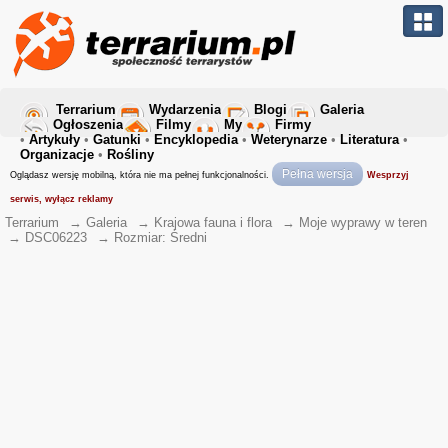
Terrarium
Wydarzenia
Blogi
Galeria
Ogłoszenia
Filmy
My
Firmy
•
Artykuły
•
Gatunki
•
Encyklopedia
•
Weterynarze
•
Literatura
•
Organizacje
•
Rośliny
Pełna wersja
Oglądasz wersję mobilną, która nie ma pełnej funkcjonalności.
Wesprzyj
serwis, wyłącz reklamy
Terrarium
→
Galeria
→
Krajowa fauna i flora
→
Moje wyprawy w teren
→
DSC06223
→
Rozmiar: Średni