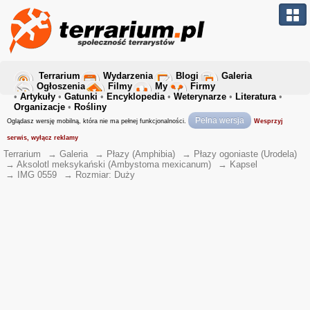
Terrarium
Wydarzenia
Blogi
Galeria
Ogłoszenia
Filmy
My
Firmy
•
Artykuły
•
Gatunki
•
Encyklopedia
•
Weterynarze
•
Literatura
•
Organizacje
•
Rośliny
Pełna wersja
Oglądasz wersję mobilną, która nie ma pełnej funkcjonalności.
Wesprzyj
serwis, wyłącz reklamy
Terrarium
→
Galeria
→
Płazy (Amphibia)
→
Płazy ogoniaste (Urodela)
→
Aksolotl meksykański (Ambystoma mexicanum)
→
Kapsel
→
IMG 0559
→
Rozmiar: Duży