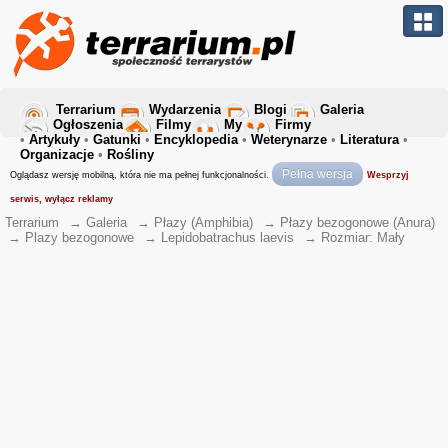
Terrarium
Wydarzenia
Blogi
Galeria
Ogłoszenia
Filmy
My
Firmy
•
Artykuły
•
Gatunki
•
Encyklopedia
•
Weterynarze
•
Literatura
•
Organizacje
•
Rośliny
Pełna wersja
Oglądasz wersję mobilną, która nie ma pełnej funkcjonalności.
Wesprzyj
serwis, wyłącz reklamy
Terrarium
→
Galeria
→
Płazy (Amphibia)
→
Płazy bezogonowe (Anura)
→
Plazy bezogonowe
→
Lepidobatrachus laevis
→
Rozmiar: Mały