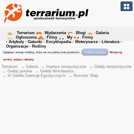
Terrarium
Wydarzenia
Blogi
Galeria
Ogłoszenia
Filmy
My
Firmy
•
Artykuły
•
Gatunki
•
Encyklopedia
•
Weterynarze
•
Literatura
•
Organizacje
•
Rośliny
Pełna wersja
Oglądasz wersję mobilną, która nie ma pełnej funkcjonalności.
Wesprzyj
serwis, wyłącz reklamy
Terrarium
→
Galeria
→
Imprezy terrarystyczne
→
Giełdy terrarystyczne
→
Giełdy polskie
→
Giełda Wrocławska
→
XI Giełda Zwierząt Egzotycznych
→
Rozmiar: Mały