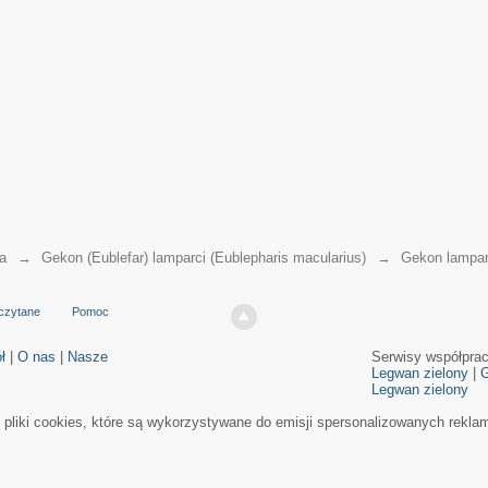
a
→
Gekon (Eublefar) lamparci (Eublepharis macularius)
→
Gekon lampar
czytane
Pomoc
ł
|
O nas
|
Nasze
Serwisy współpra
Legwan zielony
|
G
Legwan zielony
e pliki cookies, które są wykorzystywane do emisji spersonalizowanych rekla