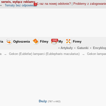
 serwis, wyłącz reklamy
1 raz na nowej odsłonie?
|
Problemy z zalogowan
6
Tematy bez odpowiedzi
1042
ria
Ogłoszenia
Filmy
My
Firmy
•
Artykuły
•
Gatunki
•
Encyklo
a
→
Gekon (Eublefar) lamparci (Eublepharis macularius)
→
Gekon lampar
Duży
(787 x 442)