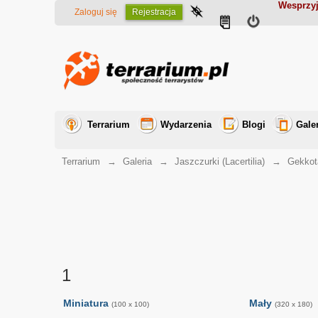
Wesprzyj
Zaloguj się
Rejestracja
Terrarium
Wydarzenia
Blogi
Gale
Terrarium
→
Galeria
→
Jaszczurki (Lacertilia)
→
Gekkot
1
Miniatura
Mały
(100 x 100)
(320 x 180)