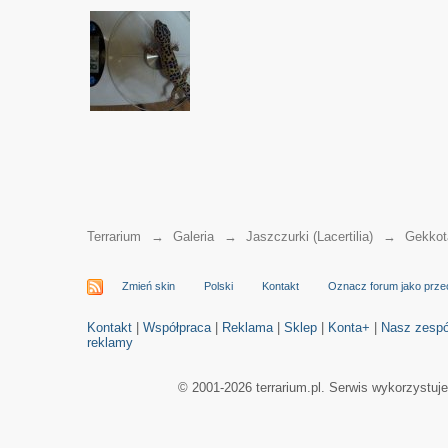
Terrarium
→
Galeria
→
Jaszczurki (Lacertilia)
→
Gekkot
Zmień skin
Polski
Kontakt
Oznacz forum jako prze
Kontakt
|
Współpraca
|
Reklama
|
Sklep
|
Konta+
|
Nasz zespó
reklamy
© 2001-2026 terrarium.pl. Serwis wykorzystuj