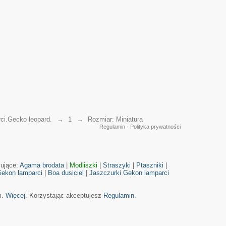
ci.Gecko leopard.
→
1
→
Rozmiar: Miniatura
Regulamin
·
Polityka prywatności
cujące:
Agama brodata
|
Modliszki
|
Straszyki
|
Ptaszniki
|
ekon lamparci
|
Boa dusiciel
|
Jaszczurki
Gekon lamparci
m.
Więcej
. Korzystając akceptujesz
Regulamin
.