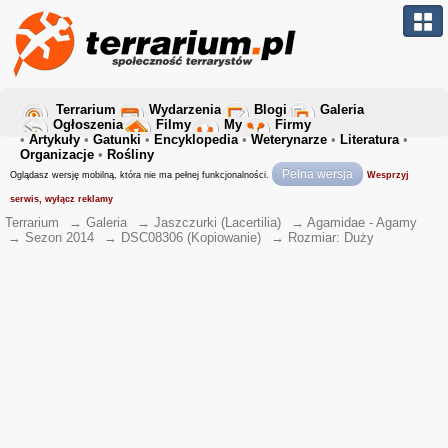
Terrarium
Wydarzenia
Blogi
Galeria
Ogłoszenia
Filmy
My
Firmy
•
Artykuły
•
Gatunki
•
Encyklopedia
•
Weterynarze
•
Literatura
•
Organizacje
•
Rośliny
Pełna wersja
Oglądasz wersję mobilną, która nie ma pełnej funkcjonalności.
Wesprzyj
serwis, wyłącz reklamy
Terrarium
→
Galeria
→
Jaszczurki (Lacertilia)
→
Agamidae - Agamy
→
Sezon 2014
→
DSC08306 (Kopiowanie)
→
Rozmiar: Duży