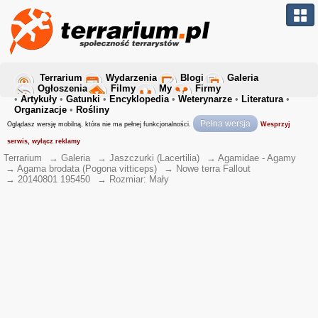
Terrarium
Wydarzenia
Blogi
Galeria
Ogłoszenia
Filmy
My
Firmy
•
Artykuły
•
Gatunki
•
Encyklopedia
•
Weterynarze
•
Literatura
•
Organizacje
•
Rośliny
Pełna wersja
Oglądasz wersję mobilną, która nie ma pełnej funkcjonalności.
Wesprzyj
serwis, wyłącz reklamy
Terrarium
→
Galeria
→
Jaszczurki (Lacertilia)
→
Agamidae - Agamy
→
Agama brodata (Pogona vitticeps)
→
Nowe terra Fallout
→
20140801 195450
→
Rozmiar: Mały