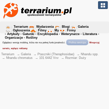
Terrarium
Wydarzenia
Blogi
Galeria
Ogłoszenia
Filmy
My
Firmy
•
Artykuły
•
Gatunki
•
Encyklopedia
•
Weterynarze
•
Literatura
•
Organizacje
•
Rośliny
Pełna wersja
Oglądasz wersję mobilną, która nie ma pełnej funkcjonalności.
Wesprzyj
serwis, wyłącz reklamy
Terrarium
→
Galeria
→
Ptaszniki (Theraphosidae)
→
Nhandu spp.
→
Nhandu chromatus
→
101 6442 Vvv
→
Rozmiar: Duży