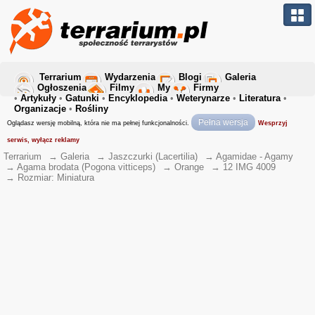
Terrarium
Wydarzenia
Blogi
Galeria
Ogłoszenia
Filmy
My
Firmy
•
Artykuły
•
Gatunki
•
Encyklopedia
•
Weterynarze
•
Literatura
•
Organizacje
•
Rośliny
Pełna wersja
Oglądasz wersję mobilną, która nie ma pełnej funkcjonalności.
Wesprzyj
serwis, wyłącz reklamy
Terrarium
→
Galeria
→
Jaszczurki (Lacertilia)
→
Agamidae - Agamy
→
Agama brodata (Pogona vitticeps)
→
Orange
→
12 IMG 4009
→
Rozmiar: Miniatura