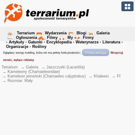
Terrarium
Wydarzenia
Blogi
Galeria
Ogłoszenia
Filmy
My
Firmy
•
Artykuły
•
Gatunki
•
Encyklopedia
•
Weterynarze
•
Literatura
•
Organizacje
•
Rośliny
Pełna wersja
Oglądasz wersję mobilną, która nie ma pełnej funkcjonalności.
Wesprzyj
serwis, wyłącz reklamy
Terrarium
→
Galeria
→
Jaszczurki (Lacertilia)
→
Kameleony (Chamaeleonidae)
→
Kameleon jemeński (Chamaeleo calyptratus)
→
Khaleesi
→
Ff
→
Rozmiar: Mały