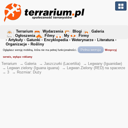
Terrarium
Wydarzenia
Blogi
Galeria
Ogłoszenia
Filmy
My
Firmy
•
Artykuły
•
Gatunki
•
Encyklopedia
•
Weterynarze
•
Literatura
•
Organizacje
•
Rośliny
Pełna wersja
Oglądasz wersję mobilną, która nie ma pełnej funkcjonalności.
Wesprzyj
serwis, wyłącz reklamy
Terrarium
→
Galeria
→
Jaszczurki (Lacertilia)
→
Legwany (Iguanidae)
→
Legwan zielony (Iguana iguana)
→
Legwan Zielony (RED) na spacerze
→
3
→
Rozmiar: Duży