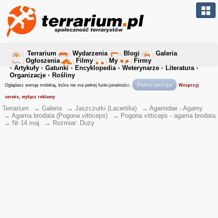
Terrarium
Wydarzenia
Blogi
Galeria
Ogłoszenia
Filmy
My
Firmy
•
Artykuły
•
Gatunki
•
Encyklopedia
•
Weterynarze
•
Literatura
•
Organizacje
•
Rośliny
Pełna wersja
Oglądasz wersję mobilną, która nie ma pełnej funkcjonalności.
Wesprzyj
serwis, wyłącz reklamy
Terrarium
→
Galeria
→
Jaszczurki (Lacertilia)
→
Agamidae - Agamy
→
Agama brodata (Pogona vitticeps)
→
Pogona vitticeps - agama brodata
→
Nr 14 maj
→
Rozmiar: Duży