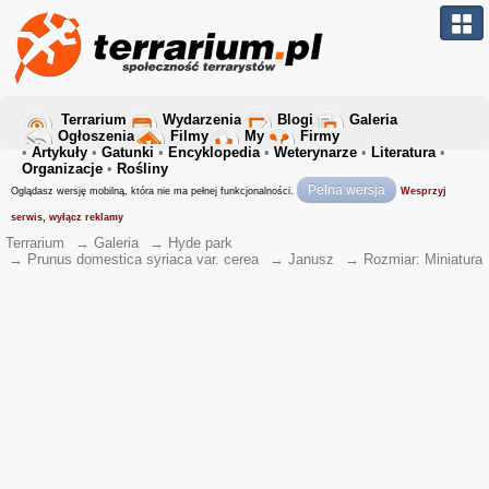
Terrarium
Wydarzenia
Blogi
Galeria
Ogłoszenia
Filmy
My
Firmy
•
Artykuły
•
Gatunki
•
Encyklopedia
•
Weterynarze
•
Literatura
•
Organizacje
•
Rośliny
Pełna wersja
Oglądasz wersję mobilną, która nie ma pełnej funkcjonalności.
Wesprzyj
serwis, wyłącz reklamy
Terrarium
→
Galeria
→
Hyde park
→
Prunus domestica syriaca var. cerea
→
Janusz
→
Rozmiar: Miniatura