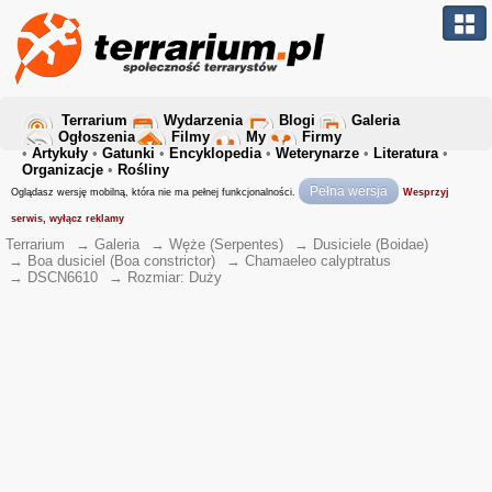
Terrarium
Wydarzenia
Blogi
Galeria
Ogłoszenia
Filmy
My
Firmy
•
Artykuły
•
Gatunki
•
Encyklopedia
•
Weterynarze
•
Literatura
•
Organizacje
•
Rośliny
Pełna wersja
Oglądasz wersję mobilną, która nie ma pełnej funkcjonalności.
Wesprzyj
serwis, wyłącz reklamy
Terrarium
→
Galeria
→
Węże (Serpentes)
→
Dusiciele (Boidae)
→
Boa dusiciel (Boa constrictor)
→
Chamaeleo calyptratus
→
DSCN6610
→
Rozmiar: Duży