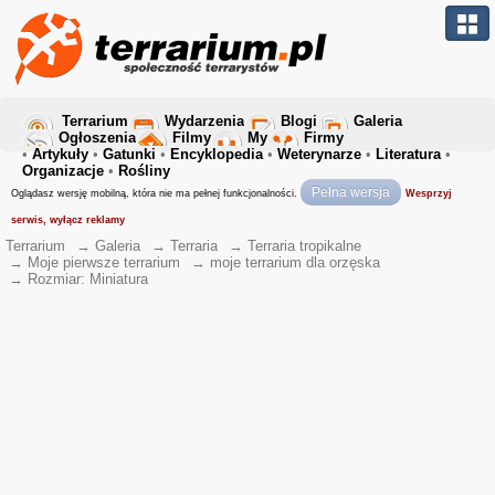
Terrarium
Wydarzenia
Blogi
Galeria
Ogłoszenia
Filmy
My
Firmy
•
Artykuły
•
Gatunki
•
Encyklopedia
•
Weterynarze
•
Literatura
•
Organizacje
•
Rośliny
Pełna wersja
Oglądasz wersję mobilną, która nie ma pełnej funkcjonalności.
Wesprzyj
serwis, wyłącz reklamy
Terrarium
→
Galeria
→
Terraria
→
Terraria tropikalne
→
Moje pierwsze terrarium
→
moje terrarium dla orzęska
→
Rozmiar: Miniatura