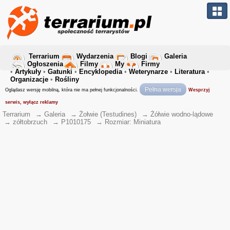
Terrarium
Wydarzenia
Blogi
Galeria
Ogłoszenia
Filmy
My
Firmy
•
Artykuły
•
Gatunki
•
Encyklopedia
•
Weterynarze
•
Literatura
•
Organizacje
•
Rośliny
Pełna wersja
Oglądasz wersję mobilną, która nie ma pełnej funkcjonalności.
Wesprzyj
serwis, wyłącz reklamy
Terrarium
→
Galeria
→
Żołwie (Testudines)
→
Żółwie wodno-lądowe
→
zółtobrzuch
→
P1010175
→
Rozmiar: Miniatura