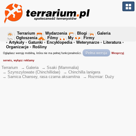
Terrarium
Wydarzenia
Blogi
Galeria
Ogłoszenia
Filmy
My
Firmy
•
Artykuły
•
Gatunki
•
Encyklopedia
•
Weterynarze
•
Literatura
•
Organizacje
•
Rośliny
Pełna wersja
Oglądasz wersję mobilną, która nie ma pełnej funkcjonalności.
Wesprzyj
serwis, wyłącz reklamy
Terrarium
→
Galeria
→
Ssaki (Mammalia)
→
Szynszylowate (Chinchillidae)
→
Chinchilla lanigera
→
Samica Chansey, rasa czarna aksamitna
→
Rozmiar: Duży