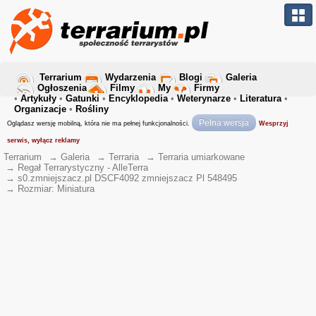
Terrarium
Wydarzenia
Blogi
Galeria
Ogłoszenia
Filmy
My
Firmy
•
Artykuły
•
Gatunki
•
Encyklopedia
•
Weterynarze
•
Literatura
•
Organizacje
•
Rośliny
Pełna wersja
Oglądasz wersję mobilną, która nie ma pełnej funkcjonalności.
Wesprzyj
serwis, wyłącz reklamy
Terrarium
→
Galeria
→
Terraria
→
Terraria umiarkowane
→
Regał Terrarystyczny - AlleTerra
→
s0.zmniejszacz.pl DSCF4092 zmniejszacz Pl 548495
→
Rozmiar: Miniatura