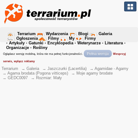
Terrarium
Wydarzenia
Blogi
Galeria
Ogłoszenia
Filmy
My
Firmy
•
Artykuły
•
Gatunki
•
Encyklopedia
•
Weterynarze
•
Literatura
•
Organizacje
•
Rośliny
Pełna wersja
Oglądasz wersję mobilną, która nie ma pełnej funkcjonalności.
Wesprzyj
serwis, wyłącz reklamy
Terrarium
→
Galeria
→
Jaszczurki (Lacertilia)
→
Agamidae - Agamy
→
Agama brodata (Pogona vitticeps)
→
Moje agamy brodate
→
GEDC0097
→
Rozmiar: Mały