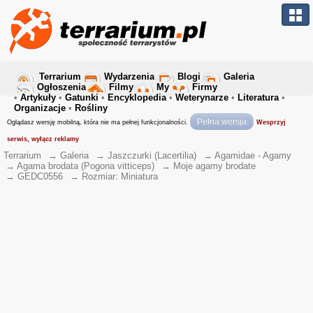
Terrarium
Wydarzenia
Blogi
Galeria
Ogłoszenia
Filmy
My
Firmy
•
Artykuły
•
Gatunki
•
Encyklopedia
•
Weterynarze
•
Literatura
•
Organizacje
•
Rośliny
Pełna wersja
Oglądasz wersję mobilną, która nie ma pełnej funkcjonalności.
Wesprzyj
serwis, wyłącz reklamy
Terrarium
→
Galeria
→
Jaszczurki (Lacertilia)
→
Agamidae - Agamy
→
Agama brodata (Pogona vitticeps)
→
Moje agamy brodate
→
GEDC0556
→
Rozmiar: Miniatura