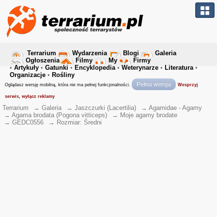
Terrarium
Wydarzenia
Blogi
Galeria
Ogłoszenia
Filmy
My
Firmy
•
Artykuły
•
Gatunki
•
Encyklopedia
•
Weterynarze
•
Literatura
•
Organizacje
•
Rośliny
Pełna wersja
Oglądasz wersję mobilną, która nie ma pełnej funkcjonalności.
Wesprzyj
serwis, wyłącz reklamy
Terrarium
→
Galeria
→
Jaszczurki (Lacertilia)
→
Agamidae - Agamy
→
Agama brodata (Pogona vitticeps)
→
Moje agamy brodate
→
GEDC0556
→
Rozmiar: Średni