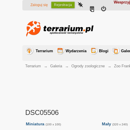
Wesprzyj
Zaloguj się
Rejestracja
Terrarium
Wydarzenia
Blogi
Gale
Terrarium
→
Galeria
→
Ogrody zoologiczne
→
Zoo Frank
DSC05506
Miniatura
Mały
(100 x 100)
(320 x 240)