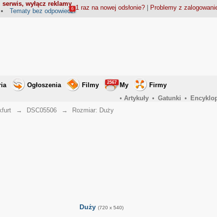
 serwis, wyłącz reklamy
1 raz na nowej odsłonie?
|
Problemy z zalogowan
6
Tematy bez odpowiedzi
2567
ria
Ogłoszenia
Filmy
My
Firmy
•
Artykuły
•
Gatunki
•
Encyklo
furt
→
DSC05506
→
Rozmiar: Duży
Duży
(720 x 540)