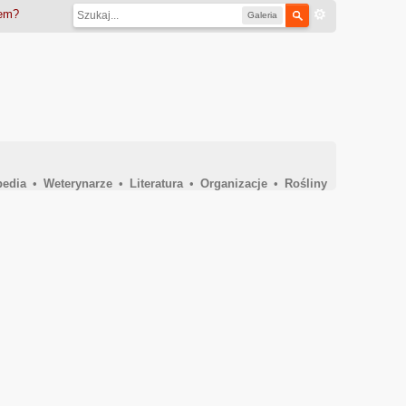
iem?
Galeria
pedia
•
Weterynarze
•
Literatura
•
Organizacje
•
Rośliny