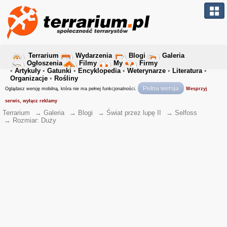
Terrarium
Wydarzenia
Blogi
Galeria
Ogłoszenia
Filmy
My
Firmy
•
Artykuły
•
Gatunki
•
Encyklopedia
•
Weterynarze
•
Literatura
•
Organizacje
•
Rośliny
Pełna wersja
Oglądasz wersję mobilną, która nie ma pełnej funkcjonalności.
Wesprzyj
serwis, wyłącz reklamy
Terrarium
→
Galeria
→
Blogi
→
Świat przez lupę II
→
Selfoss
→
Rozmiar: Duży