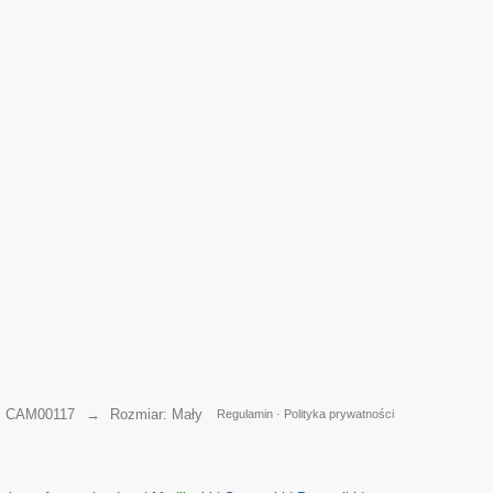
→
CAM00117
→
Rozmiar: Mały
Regulamin
·
Polityka prywatności