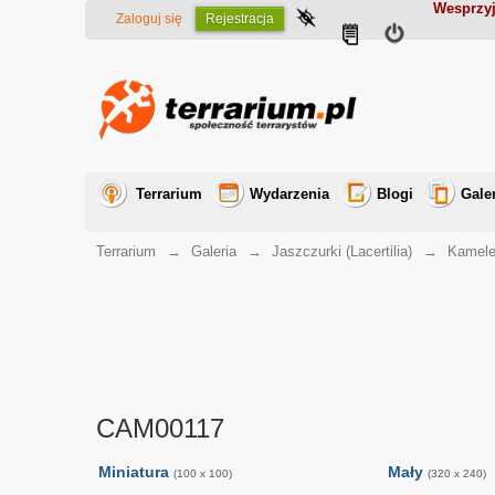
Wesprzyj
Zaloguj się
Rejestracja
Terrarium
Wydarzenia
Blogi
Gale
Terrarium
→
Galeria
→
Jaszczurki (Lacertilia)
→
Kamele
CAM00117
Miniatura
Mały
(100 x 100)
(320 x 240)