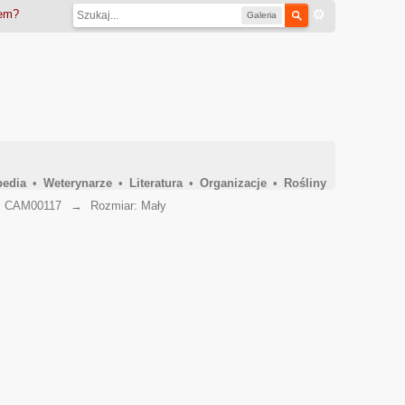
iem?
Galeria
pedia
•
Weterynarze
•
Literatura
•
Organizacje
•
Rośliny
→
CAM00117
→
Rozmiar: Mały