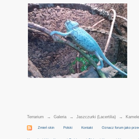
Terrarium
→
Galeria
→
Jaszczurki (Lacertilia)
→
Kamele
Zmień skin
Polski
Kontakt
Oznacz forum jako prze