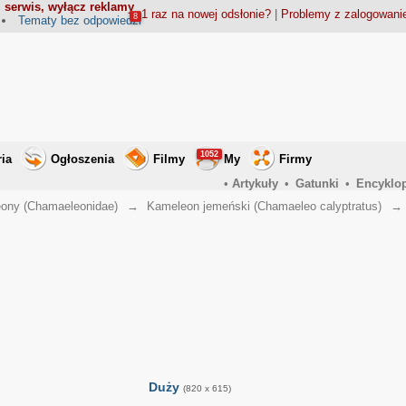
 serwis, wyłącz reklamy
1 raz na nowej odsłonie?
|
Problemy z zalogowan
8
Tematy bez odpowiedzi
1052
ria
Ogłoszenia
Filmy
My
Firmy
•
Artykuły
•
Gatunki
•
Encyklo
ony (Chamaeleonidae)
→
Kameleon jemeński (Chamaeleo calyptratus)
Duży
(820 x 615)