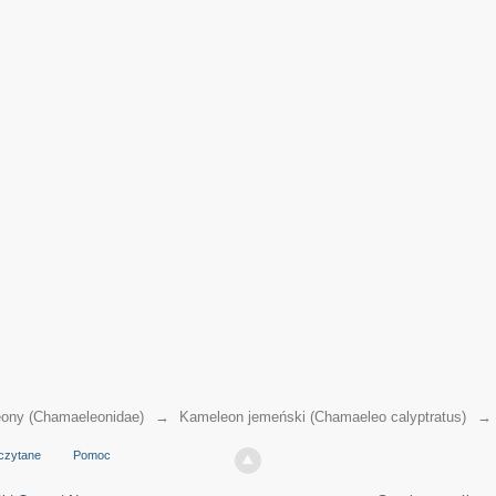
ony (Chamaeleonidae)
→
Kameleon jemeński (Chamaeleo calyptratus)
czytane
Pomoc